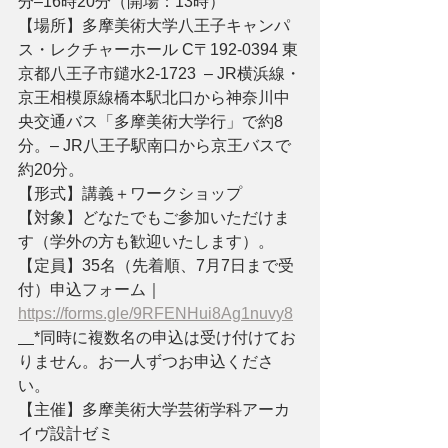
分–16時20分（開場：13時）
【場所】多摩美術大学八王子キャンパ
ス・レクチャーホール C〒192-0394 東
京都八王子市鑓水2-1723  – JR横浜線・
京王相模原線橋本駅北口から神奈川中
央交通バス「多摩美術大学行」で約8
分。– JR八王子駅南口から京王バスで
約20分。
【形式】講義＋ワークショップ
【対象】どなたでもご参加いただけま
す（学外の方も歓迎いたします）。
【定員】35名（先着順、7月7日まで受
付）申込フォーム｜
https://forms.gle/9RFENHui8Ag1nuvy8
*同時に複数名の申込は受け付けてお
りません。お一人ずつお申込くださ
い。
【主催】多摩美術大学芸術学科アーカ
イヴ設計ゼミ　